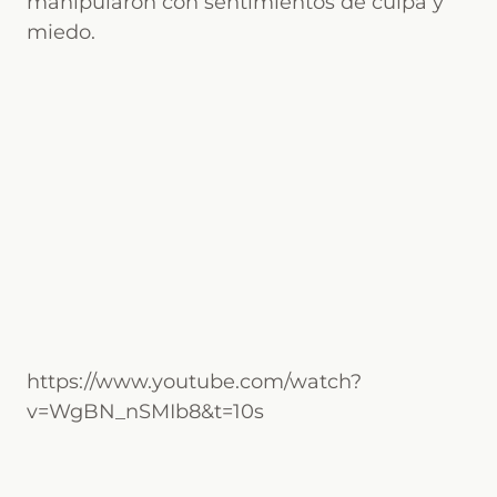
manipularon con sentimientos de culpa y
miedo.
https://www.youtube.com/watch?
v=WgBN_nSMIb8&t=10s