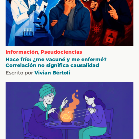
Información
,
Pseudociencias
Hace frío: ¿me vacuné y me enfermé?
Correlación no significa causalidad
Escrito por
Vivian Bértoli